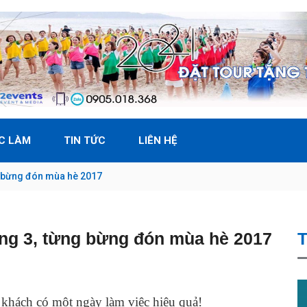
ỆC LÀM
TIN TỨC
LIÊN HỆ
 bừng đón mùa hè 2017
g 3, từng bừng đón mùa hè 2017
T
khách có một ngày làm việc hiệu quả!