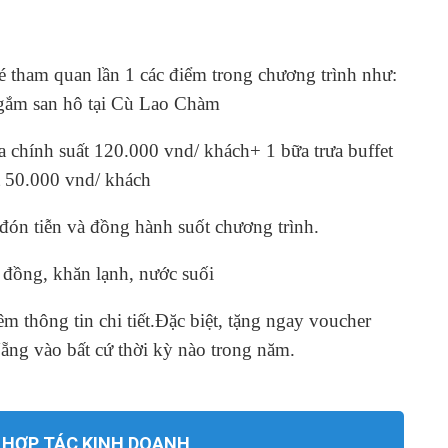
é tham quan lần 1 các điểm trong chương trình như:
gắm san hô tại Cù Lao Chàm
 chính suất 120.000 vnd/ khách+ 1 bữa trưa buffet
t 50.000 vnd/ khách
đón tiễn và đồng hành suốt chương trình.
 đồng, khăn lạnh, nước suối
m thông tin chi tiết.
Đặc biệt, tặng ngay voucher
ẵng vào bất cứ thời kỳ nào trong năm.
 HỢP TÁC KINH DOANH