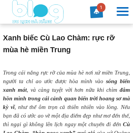
1
Xanh biếc Cù Lao Chàm: rực rỡ
mùa hè miền Trung
Trong cái nắng rực rỡ của mùa hè nơi xứ miền Trung,
người ta chỉ ao ước được hòa mình vào
sóng biển
xanh mát
, và càng tuyệt vời hơn nữa khi chìm
đắm
hồn mình trong cái cảnh quan biển trời hoang sơ mà
kỳ vĩ
, như thể ôm trọn cả thiên nhiên vào lòng. Nếu
bạn đã có ước ao về một địa điểm đẹp như mơ đến thế,
thì ngại gì không lên lịch ngay một chuyến đi đến
Cù
Lao Chàm- “hòn ngọc xanh” quý giá
của xứ Quảng