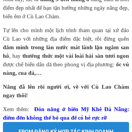
điểm đẹp nhất để bạn tận hưởng những ngày nắng đẹp,
biển êm ở Cù Lao Chàm.
Tự lên cho mình một lịch trình tham quan tại xứ đảo
Cù Lao với những địa điểm đặc biệt, rồi đừng quên
đắm mình trong làn nước mát lành lặn ngắm san
hô
, hay
thưởng thức một vài loài hải sản tươi ngon
được chế biến dân dã theo phong vị địa phương:
ốc vú
nàng, cua đá,…
Nắng đã lên rồi người ơi, về với Cù Lao Chàm
ngay thôi!
Xem thêm:
Đón nắng ở biển Mỹ Khê Đà Nẵng:
điểm đến không thể bỏ qua để có hè rực rỡ
FROM ĐĂNG KÝ HỢP TÁC KINH DOANH