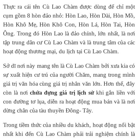
Thực ra cái tên Cù Lao Chàm được dùng để chỉ một
cụm gồm 8 hòn đảo nhỏ: Hòn Lao, Hòn Dài, Hòn Mồ,
Hòn Khô Mẹ, Hòn Khô Con, Hòn Lá, Hòn Tai, Hòn
Ông. Trong đó Hòn Lao là đảo chính, lớn nhất, là nơi
tập trung dân cư Cù Lao Chàm và là trung tâm của các
hoạt động thương mại, du lịch tại Cù Lao Chàm.
Sở dĩ nơi này mang tên là Cù Lao Chàm bởi xưa kia có
sự xuất hiện cư trú của người Chăm, mang trong mình
giá trị văn hóa cùng giá trị nhân văn lớn. Hơn thế, đây
còn là nơi
chứa đựng giá trị lịch sử
khi gắn liền với
con đường tơ lụa, diễn ra hoạt động mua bán và là nơi
dừng chân của tàu thuyền Đông- Tây.
Trong tiềm thức của nhiều du khách, hoạt động nổi bật
nhất khi đến Cù Lao Chàm phải trải nghiệm chính là