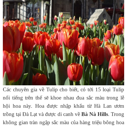
Các chuyên gia về Tulip cho biết, có tới 15 loại Tulip
nổi tiếng trên thế sẽ khoe nhau đua sắc màu trong lễ
hội hoa này. Hoa được nhập khẩu từ Hà Lan ươm
trồng tại Đà Lạt và được di canh về
Bà Nà Hills
. Trong
không gian tràn ngập sắc màu của hàng triệu bông hoa