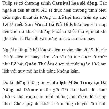
Tulip sẽ có
chương trình Carnival hoa sôi động
. Các
nghệ sĩ đến từ châu Âu sẽ thực hiện chương trình biểu
diễn nghệ thuật ấn tượng tại
Lễ hội hoa, trên độ cao
1.487 mé
t. S
un World Bà Nà Hills
hứa hẹn sẽ mang
đến cho du khách những khoảnh khắc thú vị nhất khi
ghé đến Bà Nà Hill và những mùa xuân năm nay.
Ngoài những lễ hội lớn sẽ diễn ra vào năm 2019 thì các
lễ hội diễn ra hàng năm vẫn sẽ tiếp tục được tổ chức
như
Lễ hội Quán Thế Âm
được tổ chức ngày 19/2 âm
lịch với quy mô hoành tráng không kém.
Đó là những thông tin về
du lịch Miền Trung tại Đà
Nẵng
mà
D2tour
muốn gửi đến du khách để tham
khảo và lựa chọn cho mình những thời điểm thích hợp
nhất. Chúc quý du khách có những chuyến đi thành