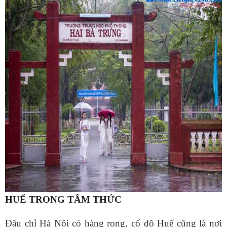
HUẾ TRONG TÂM THỨC
Đâu chỉ Hà Nội có hàng rong, cố đô Huế cũng là nơi