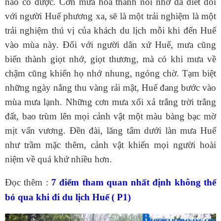
nào có được. Cơn mưa hóa thành nỗi nhớ da diết đối
với người Huế phương xa, sẽ là một trải nghiệm là một
trải nghiệm thú vị của khách du lịch mỗi khi đến Huế
vào mùa này. Đối với người dân xứ Huế, mưa cũng
biến thành giọt nhớ, giọt thương, mà có khi mưa về
chậm cũng khiến họ nhớ nhung, ngóng chờ. Tạm biệt
những ngày nắng thu vàng rải mật, Huế đang bước vào
mùa mưa lạnh. Những cơn mưa xối xả trắng trời trắng
đất, bao trùm lên mọi cảnh vật một màu bàng bạc mờ
mịt vấn vương. Đền đài, lăng tẩm dưới làn mưa Huế
như trầm mặc thêm, cảnh vật khiến mọi người hoài
niệm về quá khứ nhiều hơn.
Đọc thêm :
7 điểm tham quan nhất định không thể
bỏ qua khi đi du lịch Huế ( P1)