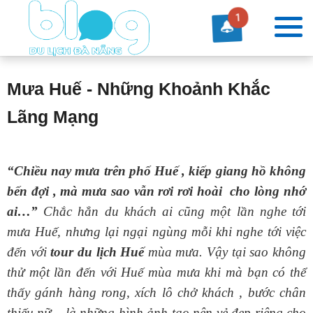
1
Mưa Huế - Những Khoảnh Khắc
Lãng Mạng
“Chiều nay mưa trên phố Huế , kiếp giang hồ không
bến đợi , mà mưa sao vẫn rơi rơi hoài cho lòng nhớ
ai…”
Chắc hẳn du khách ai cũng một lần nghe tới
mưa Huế, nhưng lại ngại ngùng mỗi khi nghe tới việc
đến với
tour du lịch Huế
mùa mưa. Vậy tại sao không
thử một lần đến với Huế mùa mưa khi mà bạn có thể
thấy gánh hàng rong, xích lô chở khách , bước chân
thiếu nữ... là những hình ảnh tạo nên vẻ đẹp riêng cho