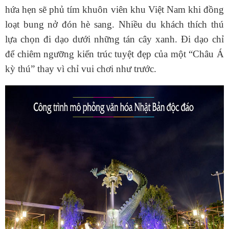
hứa hẹn sẽ phủ tím khuôn viên khu Việt Nam khi đồng
loạt bung nở đón hè sang. Nhiều du khách thích thú
lựa chọn đi dạo dưới những tán cây xanh. Đi dạo chỉ
để chiêm ngưỡng kiến trúc tuyệt đẹp của một “Châu Á
kỳ thú” thay vì chỉ vui chơi như trước.