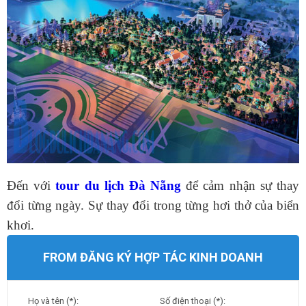
Đến với
tour du lịch Đà Nẵng
để cảm nhận sự thay
đổi từng ngày. Sự thay đổi trong từng hơi thở của biển
khơi.
FROM ĐĂNG KÝ HỢP TÁC KINH DOANH
Họ và tên (*):
Số điện thoại (*):