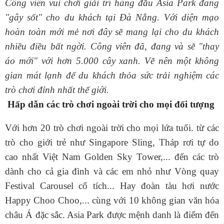
Công viên vui chơi giải trí hàng đầu Asia Park đang
"gây sốt" cho du khách tại Đà Nẵng. Với diện mạo
hoàn toàn mới mẻ nơi đây sẽ mang lại cho du khách
nhiều điều bất ngời. Công viên đã, đang và sẽ "thay
áo mới" với hơn 5.000 cây xanh. Vẽ nên một không
gian mát lạnh để du khách thỏa sức trải nghiệm các
trò chơi đỉnh nhất thế giới.
Hấp dẫn các trò chơi ngoài trời cho mọi đối tượng
Với hơn 20 trò chơi ngoài trời cho mọi lứa tuổi. từ các
trò cho giới trẻ như Singapore Sling, Tháp rơi tự do
cao nhất Việt Nam Golden Sky Tower,... đến các trò
dành cho cả gia đình và các em nhỏ như Vòng quay
Festival Carousel cổ tích... Hay đoàn tàu hơi nước
Happy Choo Choo,... cùng với 10 không gian văn hóa
châu Á đặc sắc. Asia Park được mệnh danh là điểm đến