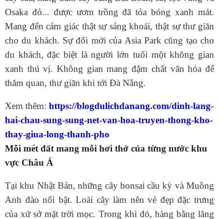
Osaka đỏ... được ươm trồng đã tỏa bóng xanh mát.
Mang đến cảm giác thật sự sảng khoái, thật sự thư giãn
cho du khách. Sự đổi mới của Asia Park cũng tạo cho
du khách, đặc biệt là người lớn tuổi một không gian
xanh thú vị. Không gian mang đậm chất văn hóa để
thăm quan, thư giãn khi tới Đà Nẵng.
Xem thêm:
https://blogdulichdanang.com/dinh-lang-
hai-chau-sung-sung-net-van-hoa-truyen-thong-kho-
thay-giua-long-thanh-pho
Mỗi mét đất mang mỗi hơi thở của từng nước khu
vực Châu Á
Tại khu Nhật Bản, những cây bonsai cầu kỳ và Muồng
Anh đào nổi bật. Loài cây làm nên vẻ đẹp đặc trưng
của xứ sở mặt trời mọc. Trong khi đó, hàng bằng lăng