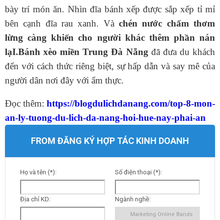
bày trí món ăn. Nhìn đĩa bánh xếp được sắp xếp tỉ mỉ
bên cạnh đĩa rau xanh. Và
chén nước chấm thơm
lừng càng khiến cho người khác thêm phần nán
lạI.
Bánh xèo miền Trung Đà Nẵng
đã đưa du khách
đến với cách thức riêng biệt, sự hấp dẫn và say mê của
người dân nơi đây với ẩm thực.
Đọc thêm:
https://blogdulichdanang.com/top-8-mon-
an-ly-tuong-du-lich-da-nang-hoi-hue-nay-phai-an
FROM ĐĂNG KÝ HỢP TÁC KINH DOANH
Họ và tên (*):
Số điện thoại (*):
Địa chỉ KD:
Ngành nghề: