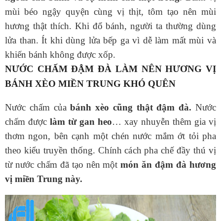
mùi béo ngậy quyện cùng vị thịt, tôm tạo nên mùi
hương thật thích. Khi đổ bánh, người ta thường dùng
lửa than. Ít khi dùng lửa bếp ga vì dễ làm mất mùi và
khiến bánh không được xốp.
NƯỚC CHẤM ĐẬM ĐÀ LÀM NÊN HƯƠNG VỊ
BÁNH XÈO MIỀN TRUNG KHÓ QUÊN
Nước chấm của
bánh xèo cũng thật đậm đà.
Nước
chấm được
làm từ gan heo
… xay nhuyễn thêm gia vị
thơm ngon, bên cạnh một chén nước mắm ớt tỏi pha
theo kiểu truyền thống. Chính cách pha chế đầy thú vị
từ nước chấm đã tạo nên một
món ăn đậm đà hương
vị miền Trung này.