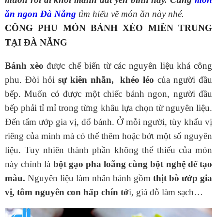
ăn ngon Đà Nẵng
tìm hiểu về món ăn này nhé.
CÔNG PHU MÓN BÁNH XÈO MIỀN TRUNG
TẠI ĐÀ NẴNG
Bánh xèo
được chế biến từ các nguyên liệu khá công
phu. Đòi hỏi
sự kiên nhẫn, khéo léo
của người đầu
bếp. Muốn có được một chiếc bánh ngon, người đầu
bếp phải tỉ mỉ trong từng khâu lựa chọn từ nguyên liệu.
Đến tẩm ướp gia vị, đổ bánh. Ở mỗi người, tùy khẩu vị
riêng của mình mà có thể thêm hoặc bớt một số nguyên
liệu. Tuy nhiên thành phần không thể thiếu của món
này chính là
bột gạo pha loãng cùng bột nghệ để tạo
màu.
Nguyên liệu làm nhân bánh gồm
thịt bò ướp gia
vị, tôm nguyên con hấp chín tớ
i, giá đỗ làm sạch…