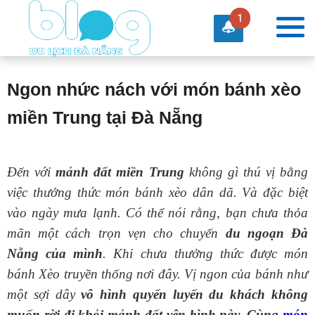
1
Ngon nhức nách với món bánh xèo
miền Trung tại Đà Nẵng
Đến với
mảnh đất miền Trung
không gì thú vị bằng
việc thưởng thức món bánh xèo dân dã. Và đặc biệt
vào ngày mưa lạnh. Có thể nói rằng, bạn chưa thỏa
mãn một cách trọn vẹn cho chuyến
du ngoạn Đà
Nẵng của mình
. Khi chưa thưởng thức được món
bánh Xèo truyền thống nơi đây. Vị ngon của bánh như
một sợi dây
vô hình quyến luyến du khách không
muốn rời đi khỏi mảnh đất yên bình này. Cùng
món